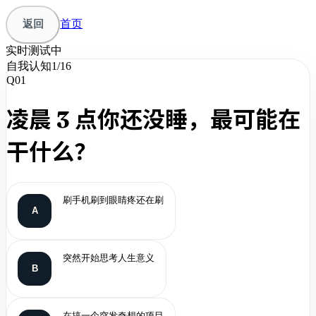
返回
首页
实时测试中
自我认知
1
/
16
Q
01
凌晨 3 点你还没睡，最可能在
干什么？
刷手机刷到眼睛疼还在刷
A
突然开始思考人生意义
B
在搞一个突发奇想的项目